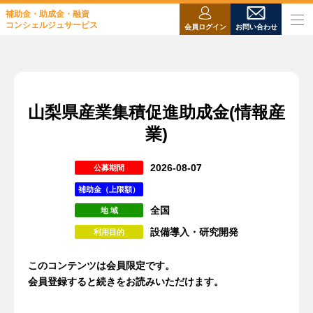
補助金・助成金・融資
コンシェルジュサービス
会員ログイン
お問い合わせ
山梨県産業集積促進助成金(情報産
業)
2026-08-07
公募期間
補助金（上限額）
全国
地 域
設備導入・研究開発
利用目的
このコンテンツは会員限定です。
会員登録すると続きをお読みいただけます。