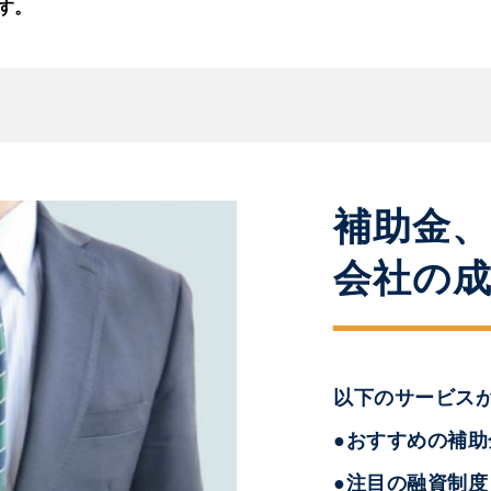
す。
補助金
会社の
以下のサービス
●おすすめの補
●注目の融資制度