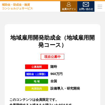
補助金・助成金・融資
コンシェルジュサービス
会員ログイン
お問い合わせ
地域雇用開発助成金（地域雇用開
発コース）
現在公募中
随時
公募期間
960万円
補助金（上限額）
全国
地 域
設備導入・研究開発
利用目的
このコンテンツは会員限定です。