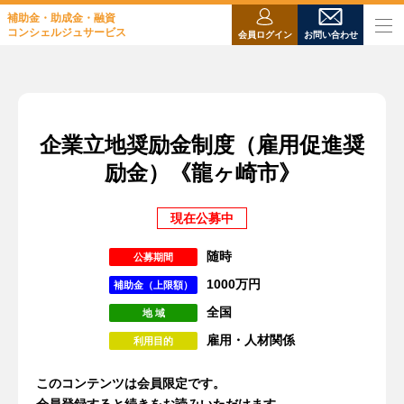
補助金・助成金・融資
コンシェルジュサービス
会員ログイン
お問い合わせ
企業立地奨励金制度（雇用促進奨
励金）《龍ヶ崎市》
現在公募中
随時
公募期間
1000万円
補助金（上限額）
全国
地 域
雇用・人材関係
利用目的
このコンテンツは会員限定です。