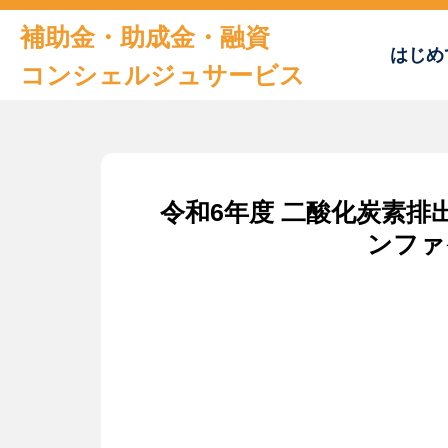
補助金・助成金・融資
はじめ
コンシェルジュサービス
トップページ
令和6年度 二酸化炭素
はじめての方へ
ンファ
おすすめの補助金・助成金
補助金申請書サンプル
及びチェックシート
お役立ち情報