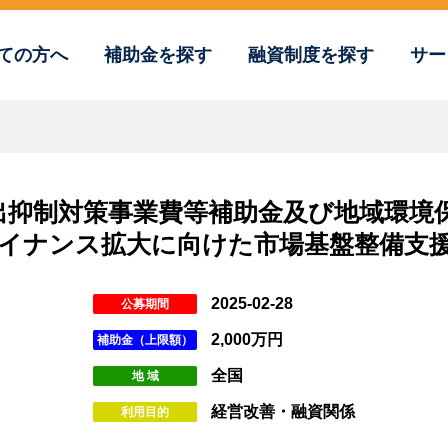
ての方へ
補助金を探す
融資制度を探す
サー
排出抑制対策事業費等補助金及び地域環境
イナンス拡大に向けた市場基盤整備支
2025-02-28
公募期間
2,000万円
補助金（上限額）
全国
地 域
経営改善・融資関係
利用目的