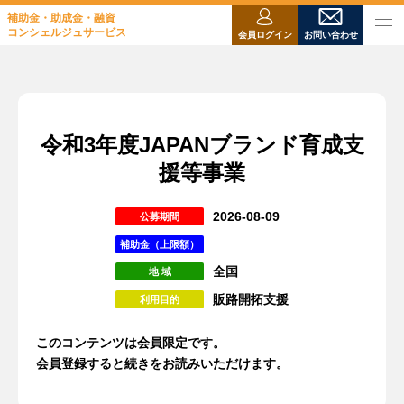
補助金・助成金・融資
コンシェルジュサービス
会員ログイン
お問い合わせ
令和3年度JAPANブランド育成支
援等事業
2026-08-09
公募期間
補助金（上限額）
全国
地 域
販路開拓支援
利用目的
このコンテンツは会員限定です。
会員登録すると続きをお読みいただけます。