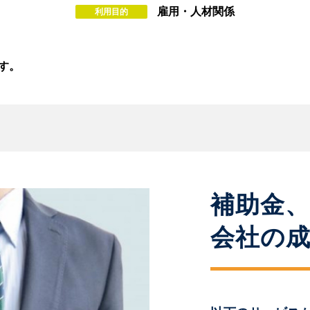
雇用・人材関係
利用目的
す。
補助金
会社の