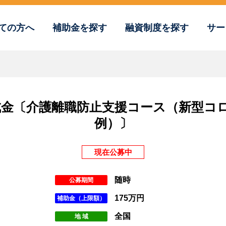
ての方へ
補助金を探す
融資制度を探す
サー
成金〔介護離職防止支援コース（新型コ
例）〕
現在公募中
随時
公募期間
175万円
補助金（上限額）
全国
地 域