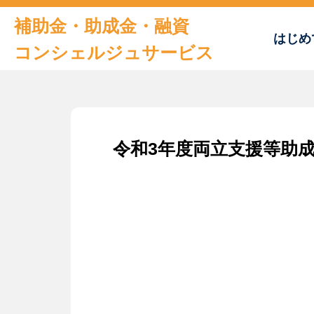
補助金・助成金・融資
はじめ
コンシェルジュサービス
トップページ
令和3年度両立支援等助
はじめての方へ
おすすめの補助金・助成金
補助金申請書サンプル
及びチェックシート
お役立ち情報