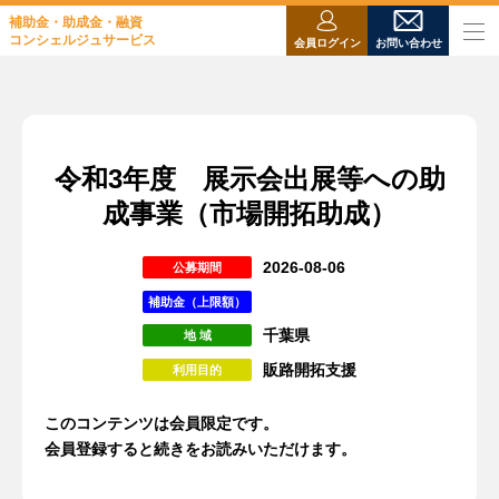
補助金・助成金・融資
コンシェルジュサービス
会員ログイン
お問い合わせ
令和3年度 展示会出展等への助
成事業（市場開拓助成）
2026-08-06
公募期間
補助金（上限額）
千葉県
地 域
販路開拓支援
利用目的
このコンテンツは会員限定です。
会員登録すると続きをお読みいただけます。