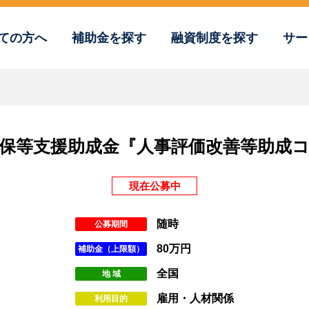
ての方へ
補助金を探す
融資制度を探す
サー
保等支援助成金『人事評価改善等助成
現在公募中
随時
公募期間
80万円
補助金（上限額）
全国
地 域
雇用・人材関係
利用目的