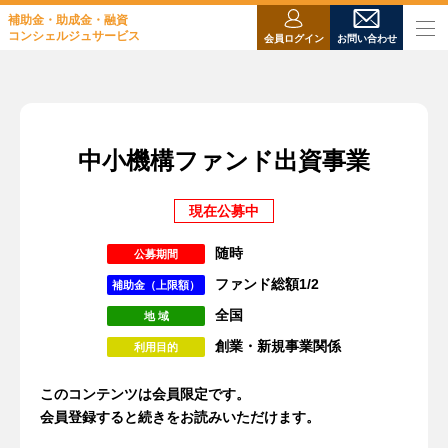
補助金・助成金・融資
コンシェルジュサービス
会員ログイン
お問い合わせ
中小機構ファンド出資事業
現在公募中
随時
公募期間
ファンド総額1/2
補助金（上限額）
全国
地 域
創業・新規事業関係
利用目的
このコンテンツは会員限定です。
会員登録すると続きをお読みいただけます。