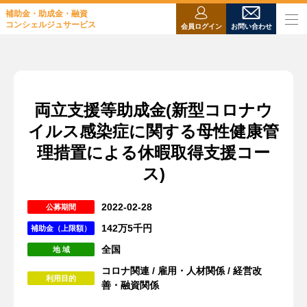
補助金・助成金・融資
コンシェルジュサービス
会員ログイン
お問い合わせ
両立支援等助成金(新型コロナウ
イルス感染症に関する母性健康管
理措置による休暇取得支援コー
ス)
2022-02-28
公募期間
142万5千円
補助金（上限額）
全国
地 域
コロナ関連
/
雇用・人材関係
/
経営改
利用目的
善・融資関係